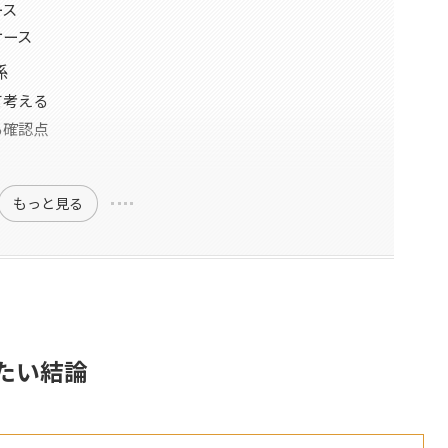
ース
ケース
係
て考える
る確認点
もっと見る
たい結論