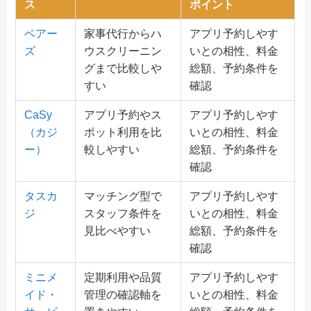
ス
ポイント
ベアー
家事代行からハ
アプリ予約しやす
ズ
ウスクリーニン
いとの相性、料金
グまで比較しや
総額、予約条件を
すい
確認
CaSy
アプリ予約やス
アプリ予約しやす
（カジ
ポット利用を比
いとの相性、料金
ー）
較しやすい
総額、予約条件を
確認
タスカ
マッチング型で
アプリ予約しやす
ジ
スタッフ条件を
いとの相性、料金
見比べやすい
総額、予約条件を
確認
ミニメ
定期利用や品質
アプリ予約しやす
イド・
管理の確認軸を
いとの相性、料金